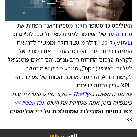
האנליסט כריסטופר רולנד מססקווהאנה הפחית את
מחיר היעד
של הפירמה למניית מארוול טכנולוג'י גרופ
(
MRVL
) ל-100 דולר מ-120 דולר, וממשיך לדרג את
המניה בדירוג חיובי. הפירמה עדכנה את המודל שלה
לקראת פרסום הדוחות הרבעוניים, והם רואים פוטנציאל
לעליות באינפי (Inphi), שנובע מביקוש מתמשך
לקישוריות AI. הקיימות ארוכת הטווח של פעילות ה-
XPU עדיין נתונה לוויכוח.
פורסם לראשונה ב-
TheFly
– מקור מידע סופי לידיעות
פיננסיות בזמן אמת שמזיזות את השוק.
נסו עכשיו >>
צפו במניות המובילות שמומלצות על ידי אנליסטים
>>