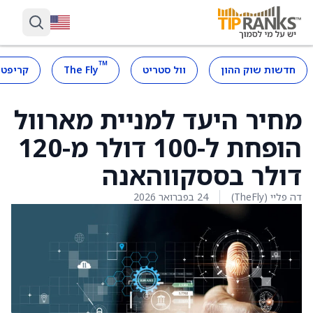
™
חדשות שוק ההון
וול סטריט
The Fly
קריפטו
מחיר היעד למניית מארוול
הופחת ל-100 דולר מ-120
דולר בססקווהאנה
דה פליי (TheFly)
24 בפברואר 2026