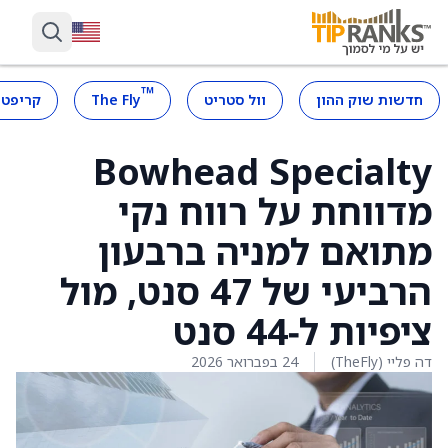
™
חדשות שוק ההון
וול סטריט
The Fly
קריפטו
Bowhead Specialty
מדווחת על רווח נקי
מתואם למניה ברבעון
הרביעי של 47 סנט, מול
ציפיות ל‑44 סנט
דה פליי (TheFly)
24 בפברואר 2026