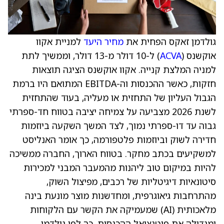
גולדמן זאקס הפחית את
מחיר היעד
למניית אקוו
אוקשנס (
ACVA
) ל-10 דולר מ-13 דולר, וממשיך לתת
למניה המלצת קנייה. אקוו אוקשנס הציגה תוצאות
חזקות, כאשר ההכנסות וה-EBITDA המתואם היו ברמת
הגבול העליון של התחזית או מעליה, בעוד שהתחזית
לשנת 2026 מצביעה על צמיחה יציבה בטווח חד-ספרתי
גבוה עד דו-ספרתי נמוך, לצד המשך השקעה ביוזמות
חדירה לשוק וביוזמות פלטפורמה, כך אומר האנליסט
למשקיעים בכתב מחקר. בטווח הארוך, החברה ממשיכה
להיות במיקום טוב ליהנות מהמעבר המבני למכירות
סיטונאיות דיגיטליות של רכבים, מפיצול השוק,
מהתרחבות גיאוגרפית, ומחדשנות מוצר מונעת בינה
מלאכותית (AI) שמעמיקה את הקשר עם הלקוחות
ומגדילה את פוטנציאל ההכנסות, כך לפי גולדמן.