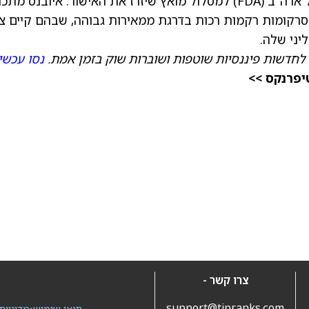
של 2026, ותפעל מול מינהל המזון והתרופות של ארה"ב (FDA) למסלול מואץ שיזרז את האישור. איובנס 
 סרקומות רקמות רכות בדרגת ממאירות גבוהה, שבהם קיים צ
יני שלה.
לחדשות פיננסיות שוטפות ושוברות שוק בזמן אמת.
נסו עכשי
יפרנקס >>
צרו קשר -
support@tipranks.com
תנאי שימוש
•
מדיניות