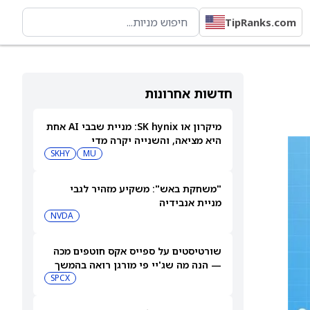
TipRanks.com
חדשות אחרונות
מיקרון או SK hynix: מניית שבבי AI אחת
היא מציאה, והשנייה יקרה מדי
SKHY
MU
"משחקת באש": משקיע מזהיר לגבי
מניית אנבידיה
NVDA
שורטיסטים על ספייס אקס חוטפים מכה
— הנה מה שג'יי פי מורגן רואה בהמשך
SPCX