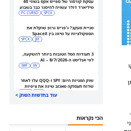
עסקת קורסור של ספייס אקס בשווי 60
מיליארד דולר עשויה להיסגר כבר בשבוע
הבא… אבל המותג Cursor עלול להיעלם
SPCX
PC:CURSO
מניית מעקב? ג'פריס גרופ שוקלת את
הספקולציות על מיזוג בין SpaceX
לטסלה
JEF
SPCX
3 תעודות הסל הטובות ביותר להשקעה,
לפי אנליסט ה-AI – 8/7/2026
 לקו
IWF
VV
שוק המניות היום: SPY ו-QQQ עלו לאחר
ם שניתן
שדוח תעסוקה מאכזב שינה את ציפיות
הריבית
DIA
QQQ
עוד בחדשות השוק >
מניות מחשוב קוונטי מזנקות כשוושינגטון
בוחנת הגדלת המימון ב-68%
הכי נקראות
QBTS
IONQ
ון השני