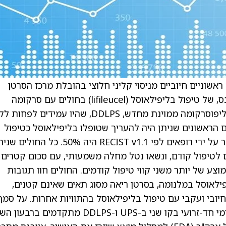
 ראשוניים חיוביים מניסוי קליני חלוצי בהובלת מרכז הסרטן
ממוריאל סלואן קטרינג, MSKCC, ובתמיכת איובנס, של טיפול בליפילאוסל (lifileucel) בחולים עם סרקומה
פליאומורפית בלתי ממוינת מתקדמת, UPS, או ליפוסרקומה ממוינת מחדש, DDLPS, שהיו עמידים לפחות
 הראשונים שניתן היה להעריך שטופלו בליפילאוסל כטיפול
יחיד, שיעור התגובה האובייקטיבי (ORR) המאושר על ידי רופאים לפי RECIST v1.1 היה 50%. כל החולי
לטיפול קודם, ונשאו נטל מחלה משמעותי, עם סכום קטרים
חה וממוצע של יותר משני קווי טיפול קודמים. החולים חוו תגובות
ילאוסל במלנומה, בסרטן ריאה מסוג תאים שאינם קטנים,
חיובי ועקבי עם טיפול בליפילאוסל בהתוויות אחרות. על סמך
תוצאות אלו, איובנס מתכננת להתחיל ניסוי רישומי חד-זרועי בקו שני ב-UPS ו-DDLPS מתקדמים ברבע