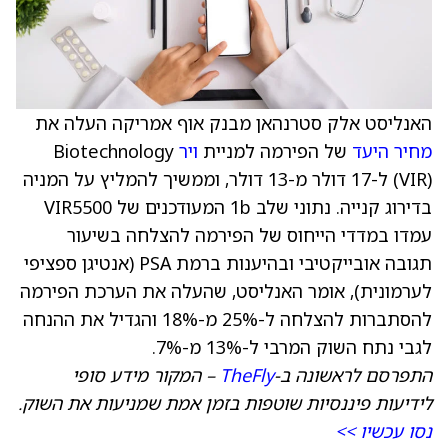
האנליסט אלק סטרנהאן מבנק אוף אמריקה העלה את
מחיר היעד
של הפירמה למניית
ויר
(VIR) ל-17 דולר מ-13 דולר, וממשיך להמליץ על המניה
בדירוג קנייה. נתוני שלב 1b המעודכנים של VIR5500
עמדו במדדי הייחוס של הפירמה להצלחה בשיעור
תגובה אובייקטיבי ובהיענות ברמת PSA (אנטיגן ספציפי
לערמונית), אומר האנליסט, שהעלה את הערכת הפירמה
להסתברות להצלחה ל-25% מ-18% והגדיל את ההנחה
לגבי נתח השוק המרבי ל-13% מ-7%.
התפרסם לראשונה ב-
TheFly
– המקור מידע סופי
לידיעות פיננסיות שוטפות בזמן אמת שמניעות את השוק.
נסו עכשיו >>