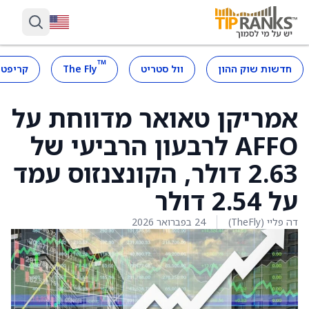
™
חדשות שוק ההון
וול סטריט
The Fly
קריפטו
אמריקן טאואר מדווחת על
AFFO לרבעון הרביעי של
2.63 דולר, הקונצנזוס עמד
על 2.54 דולר
דה פליי (TheFly)
24 בפברואר 2026