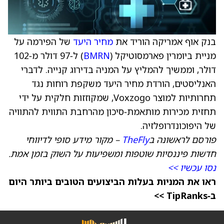
בנק אוף אמריקה הוריד את
מחיר היעד
של הפירמה על
מניית ביומרין פארמסוטיקל (
BMRN
) ל‑97 דולר מ‑102
דולר, וממשיך להמליץ על המניה בדירוג קנייה. לדברי
האנליסטים, הורדת מחיר היעד משקפת רוחות נגד
תחרותיות למוצר Voxzogo, שמקוזזות חלקית על ידי
תחזית מכירות מותאמת‑סיכון מהרחבת התווית להתוויה
של היפוכונדרופלזיה.
פורסם לראשונה ב
TheFly
– מקור מידע סופי לדיווחי
חדשות פיננסיות שוטפות ומשפיעות על השוק בזמן אמת.
נסו עכשיו >>
ראו את המניות בעלות הביצועים הטובים ביותר היום
ב‑TipRanks >>