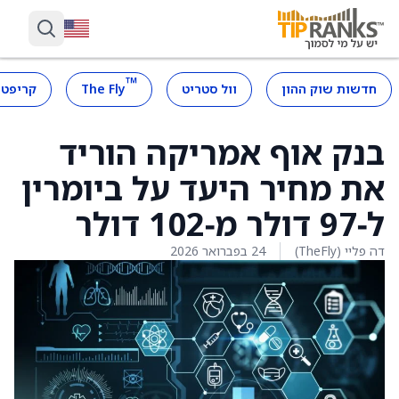
™
חדשות שוק ההון
וול סטריט
The Fly
קריפטו
בנק אוף אמריקה הוריד
את מחיר היעד על ביומרין
ל‑97 דולר מ‑102 דולר
דה פליי (TheFly)
24 בפברואר 2026