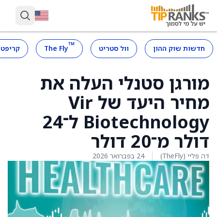
™
חדשות שוק ההון
וול סטריט
The Fly
קריפטו
מורגן סטנלי העלה את
מחיר היעד של Vir
Biotechnology ל־24
דולר מ־20 דולר
דה פליי (TheFly)
24 בפברואר 2026