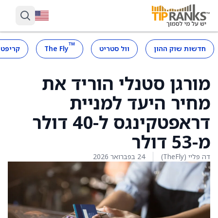
™
חדשות שוק ההון
וול סטריט
The Fly
קריפטו
מורגן סטנלי הוריד את
מחיר היעד למניית
דראפטקינגס ל-40 דולר
מ-53 דולר
דה פליי (TheFly)
24 בפברואר 2026