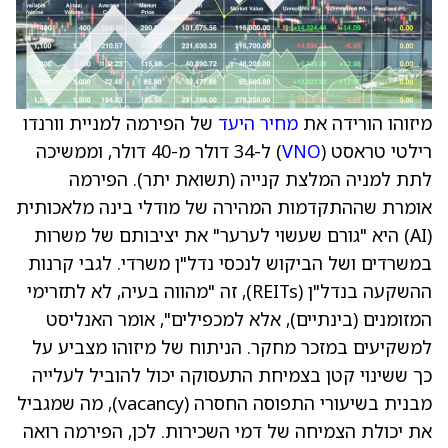
מיזוהו הורידה את
מחיר היעד
של הפירמה למניית וורנדו
רילטי טראסט (
VNO
) ל-34 דולר מ-40 דולר, וממשיכה
לתת למניה המלצת קנייה (תשואת יתר). הפירמה
אומרת שההתקדמות המהירה של מודלי בינה מלאכותית
(AI) היא "גורם שעשוי לערער" את יציבותם של משרות
במשרדים ושל הביקוש לנכסי נדל"ן משרדי. לגבי קרנות
ההשקעה בנדל"ן (REITs), זה "מהווה בעיה, לא לתזרימי
המזומנים (בינתיים), אלא למכפילים", אומר האנליסט
למשקיעים במזכר מחקר. הניתוח של מיזוהו מצביע על
כך ששינוי קטן בצמיחת התעסוקה יכול להוביל לעלייה
מבנית בשיעורי התפוסה החסרה (vacancy), מה שמגביל
את יכולת הצמיחה של דמי השכירות. לכן, הפירמה רואה