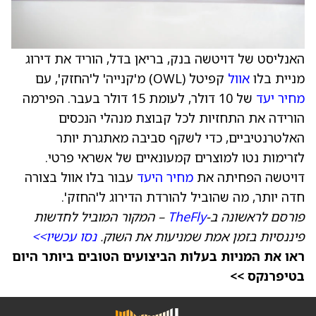
האנליסט של דויטשה בנק, בריאן בדל, הוריד את דירוג
מניית בלו
אוול
קפיטל (OWL) מ'קנייה' ל'החזק', עם
מחיר יעד
של 10 דולר, לעומת 15 דולר בעבר. הפירמה
הורידה את התחזיות לכל קבוצת מנהלי הנכסים
האלטרנטיביים, כדי לשקף סביבה מאתגרת יותר
לזרימות נטו למוצרים קמעונאיים של אשראי פרטי.
דויטשה הפחיתה את
מחיר היעד
עבור בלו אוול בצורה
חדה יותר, מה שהוביל להורדת הדירוג ל'החזק'.
פורסם לראשונה ב-
TheFly
– המקור המוביל לחדשות
פיננסיות בזמן אמת שמניעות את השוק.
נסו עכשיו>>
ראו את המניות בעלות הביצועים הטובים ביותר היום
בטיפרנקס >>