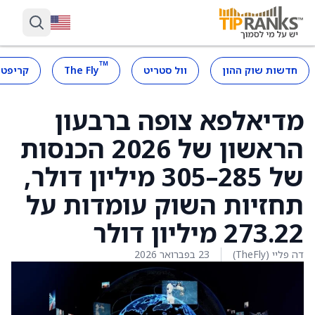
™
חדשות שוק ההון
וול סטריט
The Fly
קריפטו
מדיאלפא צופה ברבעון
הראשון של 2026 הכנסות
של 285–305 מיליון דולר,
תחזיות השוק עומדות על
273.22 מיליון דולר
דה פליי (TheFly)
23 בפברואר 2026