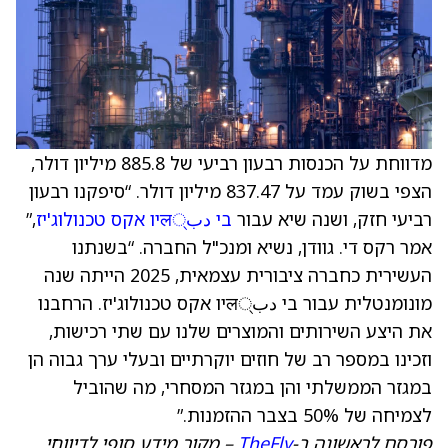
מדווחת על הכנסות רבעון רביעי של 885.8 מיליון דולר,
הצפי בשוק עמד על 837.47 מיליון דולר. “סיפקנו רבעון
רביעי חזק, ושנה שיא עבור
בי دب्लיו אקס טכנולוג'יז
,”
אמר רקס די. גוודן, נשיא ומנכ"ל החברה. “בשנתנו
העשירית כחברה ציבורית עצמאית, 2025 הייתה שנה
מונומנטלית עבור בי دب्लיו אקס טכנולוג'יז. הרחבנו
את היצע השירותים והמוצרים שלנו עם שתי רכישות,
וזכינו במספר רב של חוזים יוקרתיים ובעלי ערך גבוה הן
במגזר הממשלתי והן במגזר המסחרי, מה שהוביל
לצמיחה של 50% בצבר ההזמנות.”
פורסם לראשונה ב-
TheFly
– מקור מידע סופי לדיווחי