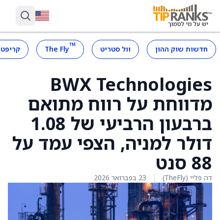
™
חדשות שוק ההון
וול סטריט
The Fly
קריפטו
BWX Technologies
מדווחת על רווח מתואם
ברבעון הרביעי של 1.08
דולר למניה, הצפי עמד על
88 סנט
דה פליי (TheFly)
23 בפברואר 2026