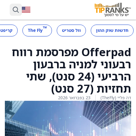
™
חדשות שוק ההון
וול סטריט
The Fly
קריפטו
Offerpad מפרסמת רווח
רבעוני למניה ברבעון
הרביעי (24 סנט), שתי
תחזיות (27 סנט)
דה פליי (TheFly)
23 בפברואר 2026