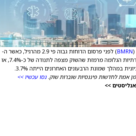
(
BMRN
) לפני פרסום הדוחות גבוה פי 2.9 מהרגיל, כאשר ה-
Callים מובילים על ה-Putים ביחס של 3:2. התנודתיות הגלומה מרמזת שהשוק מצפה לתנודה של כ‑7.4%, או
מן אמת לחדשות פיננסיות שוברות שוק.
נסו עכשיו >>
אנליסטים >>