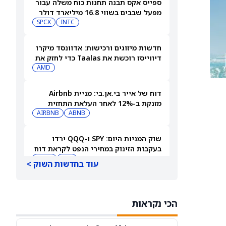
ספייס אקס תבנה תחנות כוח משלה עבור
מפעל שבבים בשווי 16.8 מיליארד דולר
SPCX
INTC
חדשות מיזוגים ורכישות: אדוונסד מיקרו
דיווייסז רוכשת את Taalas כדי לחזק את
מהלך ה-AI inference שלה
AMD
דוח של אייר בי.אן.בי: מניית Airbnb
מזנקת ב-12% לאחר העלאת התחזית
AIRBNB
ABNB
שוק המניות היום: SPY ו-QQQ ירדו
בעקבות הזינוק במחירי הנפט לקראת דוח
התעסוקה המרכזי
DIA
QQQ
עוד בחדשות השוק >
תשכחו לרגע מספייס אקס (SPCX): שתי
מניות חלל נוספות צפויות לפרסם דוחות
הכי נקראות
ב-10 באוגוסט
ASTS
RKLB