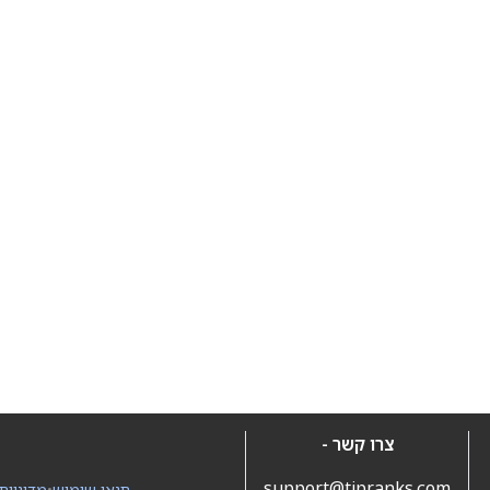
צרו קשר -
support@tipranks.com
תנאי שימוש
•
מדיניות