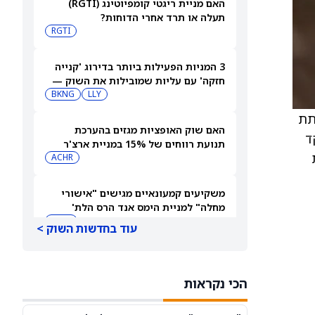
האם מניית ריגטי קומפיוטינג (RGTI)
תעלה או תרד אחרי הדוחות?
RGTI
3 המניות הפעילות ביותר בדירוג 'קנייה
חזקה' עם עליות שמובילות את השוק —
6 באוגוסט 2026
LLY
BKNG
שיך לתת
האם שוק האופציות מגזים בהערכת
ד
תנועת רווחים של 15% במניית ארצ'ר
אבייישן (ארצ'ר אביאיישן)?
ACHR
משקיעים קמעונאיים מגישים "אישורי
מחלה" למניית הימס אנד הרס הלת'
לקראת דוחות הרבעון השני
HIMS
עוד בחדשות השוק >
ישראכרט מעדכנת: התקיימו התנאים
המתלים במועדון רמי לוי-ישראייר
הכי נקראות
IL:ISCD