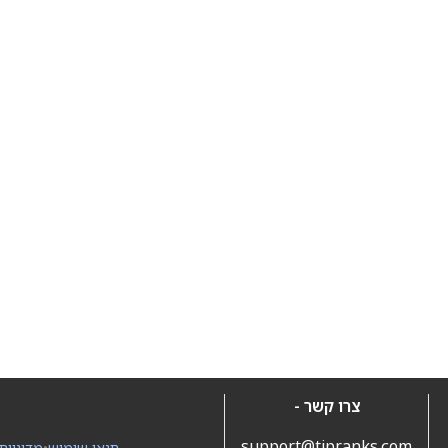
צרו קשר -
support@tipranks.com
תנאי שימוש
•
מדיניות