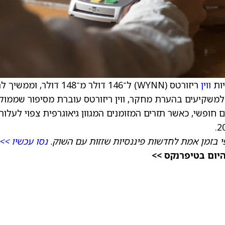
יות
ווין
ריזורטס (WYNN) ל־146 דולר מ־148 דולר, וממ
 למשקיעים בהערת מחקר, ווין ריזורטס עוברת מסיפור שממוק
 חופשי, כאשר תזרים המזומנים המגוון גיאוגרפית צפוי לעלות
י בזמן אמת לחדשות פיננסיות שזזות עם השוק.
נסו עכשיו >>
היום בטיפרנקס >>