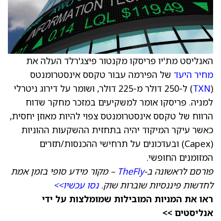
האנליסט מת'יו פריסקו מקנטור פיצג'רלד העלה את
מחיר היעד
של הפירמה עבור טקסס אינסטרומנטס
(
TXN
) ל-250 דולר מ-225 דולר, ושומר על דירוג ניטרלי
למניה. פריסקו אומר למשקיעים במזכר מחקר שדוח
הרווח של טקסס אינסטרומנטס צפוי להיות מאוזן יחסית,
כאשר עיקר המיקוד יהיה בתחזית ההשקעות ההוניות
(Capex) ובעדכונים על תרחישי ההכנסות/תזרים
המזומנים החופשי.
פורסם לראשונה ב-
TheFly
– מקור מידע סופי בזמן אמת
לחדשות פיננסיות שוברות שוק.
נסו עכשיו>>
ראו את המניות המובילות שמומלצות על ידי
אנליסטים >>