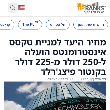
™
חדשות שוק ההון
וול סטריט
The Fly
קריפטו
מחיר היעד למניית טקסס
אינסטרומנטס הועלה
ל-250 דולר מ-225 דולר
בקנטור פיצג'רלד
דה פליי (TheFly)
23 בפברואר 2026