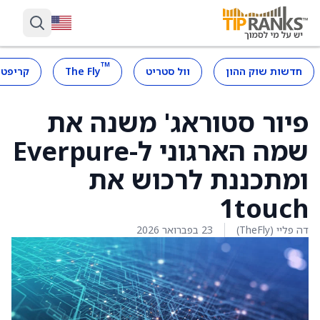
™
חדשות שוק ההון
וול סטריט
The Fly
קריפטו
פיור סטוראג' משנה את
שמה הארגוני ל-Everpure
ומתכננת לרכוש את
1touch
דה פליי (TheFly)
23 בפברואר 2026