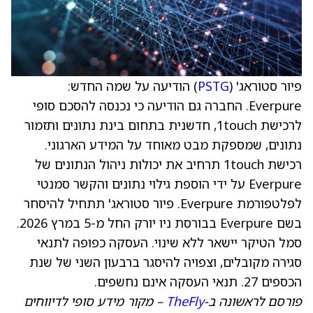
פיור סטוראג' (
PSTG
) הודיעה על שמה החדש:
Everpure. החברה גם הודיעה כי נכנסה להסכם סופי
לרכישת 1touch, חדשנית בתחום בינת נתונים ותזמור
נתונים, שמספקת מבט מאוחד על המידע הארגוני.
רכישת 1touch תרחיב את יכולות ניהול הנתונים של
Everpure על ידי הוספת גילוי נתונים והקשר סמנטי
לפלטפורמת Everpure. פיור סטוראג' תתחיל להיסחר
בשם Everpure בבורסת ניו יורק החל מ-5 במרץ 2026.
סמל הטיקר יישאר ללא שינוי. העסקה כפופה לתנאי
סגירה מקובלים, וצפויה להיסגר ברבעון השני של שנת
הכספים 27. תנאי העסקה אינם נחשפים.
פורסם לראשונה ב-
TheFly
– מקור מידע סופי לדיווחים