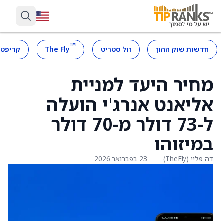
™
חדשות שוק ההון
וול סטריט
The Fly
קריפטו
מחיר היעד למניית
אליאנט אנרג'י הועלה
ל-73 דולר מ-70 דולר
במיזוהו
דה פליי (TheFly)
23 בפברואר 2026