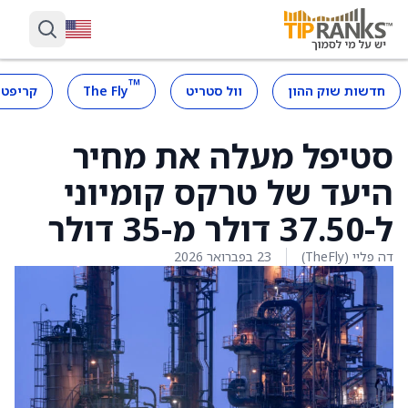
™
חדשות שוק ההון
וול סטריט
The Fly
קריפטו
סטיפל מעלה את מחיר
היעד של טרקס קומיוני
ל-37.50 דולר מ-35 דולר
דה פליי (TheFly)
23 בפברואר 2026