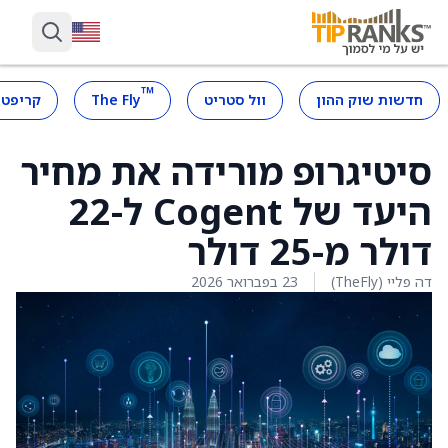
™
חדשות שוק ההון
וול סטריט
The Fly
קריפטו
סיטיגרופ מורידה את מחיר
היעד של Cogent ל-22
דולר מ-25 דולר
דה פליי (TheFly)
23 בפברואר 2026