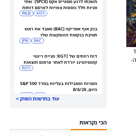
תשכחו לרגע מספייס אקס (SPCX): שתי
מניות חלל נוספות צפויות לפרסם דוחות
ב-10 באוגוסט
ASTS
RKLB
בנק אוף אמריקה (BAC) מאבד את ראש
חטיבת בנקאות ההשקעות שלו
JPM
BAC
מ-112
דוח רווחים של RGTI: מניית ריגטי
ה-
קומפיוטינג יורדת לאחר פרסום תוצאות
הרבעון השני
RGTI
המניות המובילות בעליות במדד S&P 500
היום, 8/6/26
QQQ
DIA
עוד בחדשות השוק >
מניית פאראמונט סקיידנס
(NASDAQ:PSKY) מזנקת לאחר שעסקת
הכי נקראות
המיזוג קיבלה אישור בבריטניה
WBD
PSKY