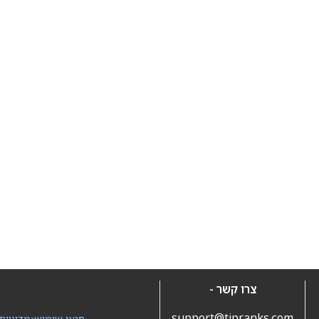
צרו קשר -
support@tipranks.com
תנאי שימוש
•
מדיניות