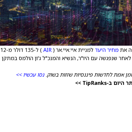
תה את
מחיר היעד
למניית איי.איי.אר (
AIR
) ל-135 דולר 
 לאחר שנפגשה עם היו"ר, הנשיא והמנכ"ל ג'ון הולמס במתקן 
זמן אמת לחדשות פיננסיות שזזות בשוק.
נסו עכשיו >>
TipRanks >>