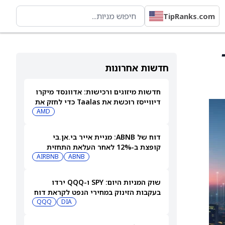
TipRanks.com
דולר
חדשות אחרונות
חדשות מיזוגים ורכישות: אדוונסד מיקרו
דיווייסז רוכשת את Taalas כדי לחזק את
מהלך ה-AI inference שלה
AMD
דוח של ABNB: מניית אייר בי.אן.בי
קופצת ב-12% לאחר העלאת התחזית
AIRBNB
ABNB
שוק המניות היום: SPY ו-QQQ ירדו
בעקבות הזינוק במחירי הנפט לקראת דוח
התעסוקה המרכזי
DIA
QQQ