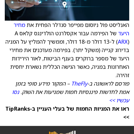
האנליסט פול ניוסום מפייפר סנדלר הפחית את
מחיר
היעד
של הפירמה עבור אקסלרנט הולדינגס קלאס A
ARX
(
) ל-13 דולר מ-18 דולר, וממשיך להמליץ על המניה
בדירוג קנייה (משקל יתר). בפירמה מעדכנים את מחירי
היעד של מספר ברוקרים בענף הביטוח, לאור הירידות
האחרונות במניה, כאשר הגישה הכללית נשארת יחסית
זהירה.
פורסם לראשונה ב-
TheFly
– המקור מידע סופי בזמן
אמת לחדשות פיננסיות חמות שמניעות את השוק.
נסו
עכשיו >>
ראו את המניות החמות של בעלי העניין ב-TipRanks
>>