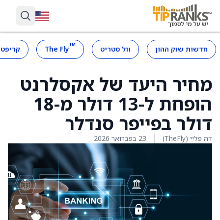
™
חדשות שוק ההון
וול סטריט
The Fly
קריפטו
מחיר היעד של אקסלרנט
הופחת ל-13 דולר מ-18
דולר בפייפר סנדלר
דה פליי (TheFly)
23 בפברואר 2026