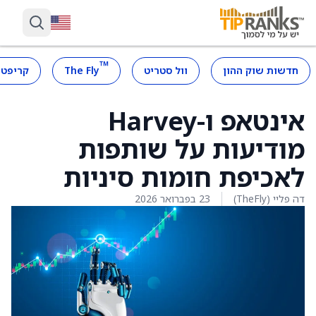
™
חדשות שוק ההון
וול סטריט
The Fly
קריפטו
אינטאפ ו-Harvey
מודיעות על שותפות
לאכיפת חומות סיניות
דה פליי (TheFly)
23 בפברואר 2026