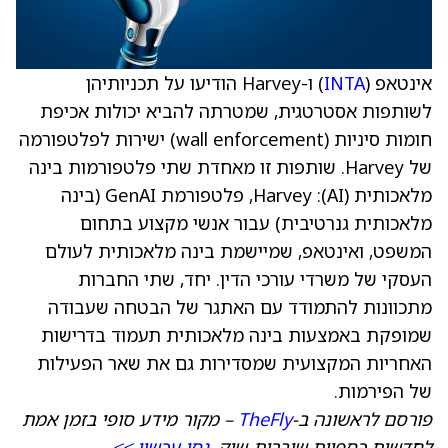
אינטאפ (
INTA
) ו-Harvey הודיעו על תכניותיהן
לשותפות אסטרטגית, שמטרתה להביא יכולות אכיפת
חומות סיניות (wall enforcement) ישירות לפלטפורמה
של Harvey. שותפות זו מאחדת שתי פלטפורמות בינה
מלאכותית (AI): Harvey, פלטפורמת GenAI (בינה
מלאכותית גנרטיבית) עבור אנשי מקצוע בתחום
המשפט, ואינטאפ, שמיישמת בינה מלאכותית לעולם
העסקי של משרדי עורכי הדין. יחד, שתי החברות
מתכוונות להתמודד עם האתגר של הבטחה שעבודה
שמופקת באמצעות בינה מלאכותית תעמוד בדרישות
האחריות המקצועית שמסדירות גם את שאר הפעילות
של הפירמות.
פורסם לראשונה ב-
TheFly
– מקור מידע סופי בזמן אמת
לחדשות כספיות שוברות-שוק.
נסו עכשיו >>