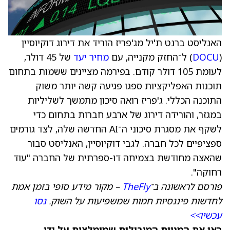
האנליסט ברנט ת'יל מג'פריז הוריד את דירוג דוקיוסיין
(
DOCU
) ל־החזק מקנייה, עם
מחיר יעד
של 45 דולר,
לעומת 105 דולר קודם. בפירמה מציינים ששמות בתחום
תוכנות האפליקציות ספגו פגיעה קשה יותר משוק
התוכנה הכללי. ג'פריז רואה סיכון מתמשך לשליליות
במגזר, והורידה דירוג של ארבע חברות בתחום כדי
לשקף את מסגרת סיכוני ה־AI החדשה שלה, לצד גורמים
ספציפיים לכל חברה. לגבי דוקיוסיין, האנליסט סבור
שהאצה מחודשת בצמיחה דו-ספרתית של החברה "עוד
רחוקה".
פורסם לראשונה ב־
TheFly
– מקור מידע סופי בזמן אמת
לחדשות פיננסיות חמות שמשפיעות על השוק.
נסו
עכשיו>>
ראו את המניות המובילות שמומלצות על ידי