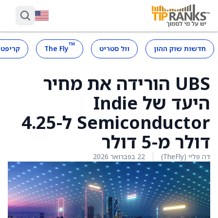
™
חדשות שוק ההון
וול סטריט
The Fly
קריפטו
UBS הורידה את מחיר
היעד של Indie
Semiconductor ל-4.25
דולר מ-5 דולר
דה פליי (TheFly)
22 בפברואר 2026