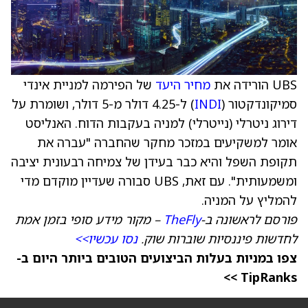
UBS הורידה את
מחיר היעד
של הפירמה למניית אינדי
סמיקונדקטור (
INDI
) ל-4.25 דולר מ-5 דולר, ושומרת על
דירוג ניטרלי (נייטרלי) למניה בעקבות הדוח. האנליסט
אומר למשקיעים במזכר מחקר שהחברה "עברה את
תקופת השפל והיא כבר בעידן של צמיחה רבעונית יציבה
ומשמעותית". עם זאת, UBS סבורה שעדיין מוקדם מדי
להמליץ על המניה.
פורסם לראשונה ב-
TheFly
– מקור מידע סופי בזמן אמת
לחדשות פיננסיות שוברות שוק.
נסו עכשיו>>
צפו במניות בעלות הביצועים הטובים ביותר היום ב-
TipRanks >>