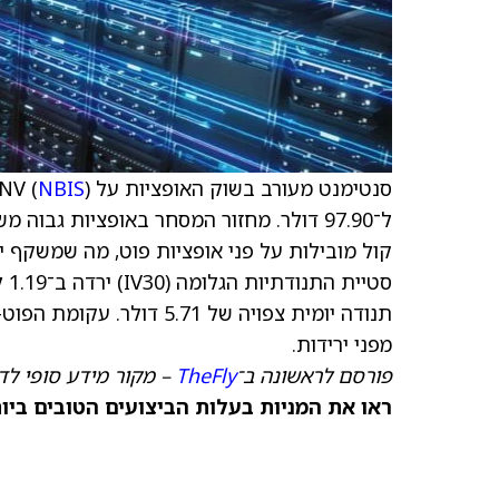
סנטימנט מעורב בשוק האופציות על Nebius Group NV (
NBIS
תנודה יומית צפויה של .71
מפני ירידות.
פורסם לראשונה ב־
TheFly
– מקור מידע סופי לדי
ראו את המניות בעלות הביצועים הטובים ביותר היום ב־