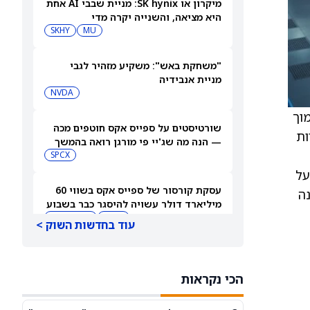
מיקרון או SK hynix: מניית שבבי AI אחת
היא מציאה, והשנייה יקרה מדי
SKHY
MU
"משחקת באש": משקיע מזהיר לגבי
מניית אנבידיה
NVDA
רת סמוך
שורטיסטים על ספייס אקס חוטפים מכה
אופציות
— הנה מה שג'יי פי מורגן רואה בהמשך
SPCX
ות, ומרמזת על
עסקת קורסור של ספייס אקס בשווי 60
נה
מיליארד דולר עשויה להיסגר כבר בשבוע
הבא… אבל המותג Cursor עלול להיעלם
SPCX
PC:CURSO
עוד בחדשות השוק >
מניית מעקב? ג'פריס גרופ שוקלת את
הספקולציות על מיזוג בין SpaceX
הכי נקראות
לטסלה
JEF
SPCX