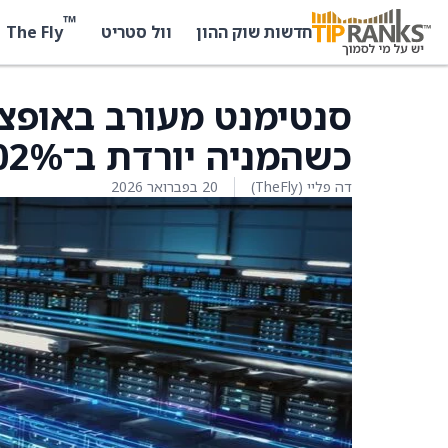
™
The Fly
חדשות שוק ההון
וול סטריט
כשהמניה יורדת ב־9.02%
דה פליי (TheFly)
20 בפברואר 2026