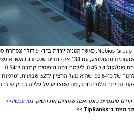
), כאשר המניה יורדת ב־9.71 דולר ונסח
ל־97.90 דולר. מחזור המסחר באופציות גבוה משמעותית מהממוצע, עם 138 אלף חוזים שנסחרו, כאשר 
קול מובילות על פני אופציות פוט, מה שמשקף יחס פוט/קול של 0.45, לעומת רמה טיפוסית קרובה ל־0.54.
סטיית התנודתיות הגלומה (IV30) ירדה ב־1.19 לרמה של כ־92.64, שהיא מעל החציון ל־52 שבוע
5 דולר. עקומת הפוט-קול נהייתה תלולה יותר, מה שמצביע על עלייה בביקוש להג
ווחים פיננסיים בזמן אמת שמזיזים את השוק.
נסו עכשיו>>
TipRanks >>