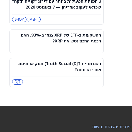
3 המניות הפעילות ביותר עם דירוג "קנייה חזקה"
3 תעודות הסל הטובות ביותר להשקעה,
שכדאי לעקוב אחריהן — 7 באוגוסט 2026
לפי אנליסט ה-AI – 8/7/2026
IWF
VV
SHOP
MSFT
שוק המניות היום: SPY ו-QQQ עלו לאחר
שדוח תעסוקה מאכזב שינה את ציפיות
ההשקעות ב-ETF של XRP צנחו ב-93%. האם
הריבית
DIA
QQQ
הכסף החכם נטש את XRP?
מניות מחשוב קוונטי מזנקות כשוושינגטון
בוחנת הגדלת המימון ב-68%
האם מניית Truth Social (DJT) תזנק או תיסוג
QBTS
IONQ
אחרי הדוחות?
המניות המובילות בעליות במדד S&P 500
DJT
היום, 7.8.26
QQQ
DIA
האם העסקה בבריטניה מבשרת צרות?
מניית פאראמונט סקיידנס
(NASDAQ:PSKY) עלתה בכל זאת
WBD
PSKY
 פרטיות
•
הצהרת נגישות