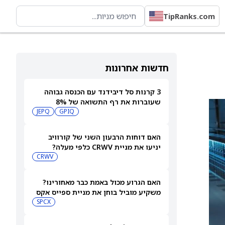
TipRanks.com
חדשות אחרונות
3 קרנות סל דיבידנד עם הכנסה גבוהה
שעוברות את רף התשואה של 8%
JEPQ
GPIQ
האם דוחות הרבעון השני של קורוויב
יניעו את מניית CRWV כלפי מעלה?
CRWV
האם הגרוע מכול באמת כבר מאחורינו?
משקיע מוביל בוחן את מניית ספייס אקס
SPCX