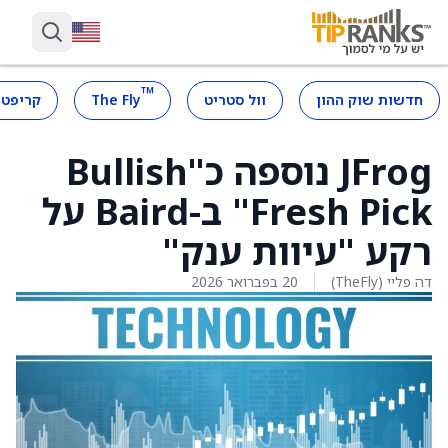
™
חדשות שוק ההון
וול סטריט
The Fly
קריפטו
JFrog נוספה כ"Bullish
Fresh Pick" ב-Baird על
רקע "עיוות ענק"
דה פליי (TheFly)
20 בפברואר 2026