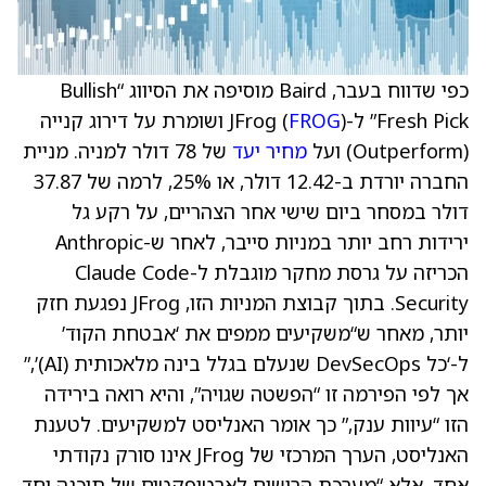
כפי שדווח בעבר, Baird מוסיפה את הסיווג “Bullish
Fresh Pick” ל-JFrog (
FROG
) ושומרת על דירוג קנייה
(Outperform) ועל
מחיר יעד
של 78 דולר למניה. מניית
החברה יורדת ב-12.42 דולר, או 25%, לרמה של 37.87
דולר במסחר ביום שישי אחר הצהריים, על רקע גל
ירידות רחב יותר במניות סייבר, לאחר ש-Anthropic
הכריזה על גרסת מחקר מוגבלת ל-Claude Code
Security. בתוך קבוצת המניות הזו, JFrog נפגעת חזק
יותר, מאחר ש“משקיעים ממפים את ‘אבטחת הקוד’
ל-‘כל DevSecOps שנעלם בגלל בינה מלאכותית (AI)’,”
אך לפי הפירמה זו “הפשטה שגויה”, והיא רואה בירידה
הזו “עיוות ענק,” כך אומר האנליסט למשקיעים. לטענת
האנליסט, הערך המרכזי של JFrog אינו סורק נקודתי
אחד, אלא “מערכת הרישום לארטיפקטים של תוכנה יחד