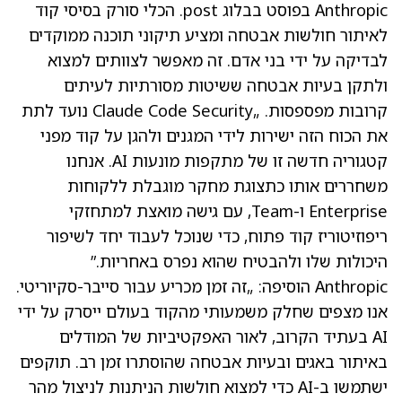
Anthropic בפוסט בבלוג
post
. הכלי סורק בסיסי קוד
לאיתור חולשות אבטחה ומציע תיקוני תוכנה ממוקדים
לבדיקה על ידי בני אדם. זה מאפשר לצוותים למצוא
ולתקן בעיות אבטחה ששיטות מסורתיות לעיתים
קרובות מפספסות. „Claude Code Security נועד לתת
את הכוח הזה ישירות לידי המגנים ולהגן על קוד מפני
קטגוריה חדשה זו של מתקפות מונעות AI. אנחנו
משחררים אותו כתצוגת מחקר מוגבלת ללקוחות
Enterprise ו-Team, עם גישה מואצת למתחזקי
ריפוזיטוריז קוד פתוח, כדי שנוכל לעבוד יחד לשיפור
היכולות שלו ולהבטיח שהוא נפרס באחריות.”
Anthropic הוסיפה: „זה זמן מכריע עבור סייבר-סקיוריטי.
אנו מצפים שחלק משמעותי מהקוד בעולם ייסרק על ידי
AI בעתיד הקרוב, לאור האפקטיביות של המודלים
באיתור באגים ובעיות אבטחה שהוסתרו זמן רב. תוקפים
ישתמשו ב-AI כדי למצוא חולשות הניתנות לניצול מהר