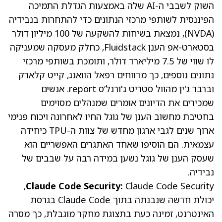
השוק לשבבי ה-AI שלה באמצעות הגדלת התמיכה
הפיננסית לשותפי מרכזי הנתונים כדי להתחרות בנבידיה
(NVDA)
, נמצאת בשיחות להשקעה של 100 מיליון דולר
בסטארט-אפ הענן Fluidstack, כחלק מעסקה שמעניקה
לו שווי של 7.5 מיליארד דולר, ותומכת בשותפי מרכזי
נתונים נוספים, כך מדווחים רפאל הוואנג, קייט קלארק
וברבר ג'ין מהוול סטריט ג'ורנל’ס
report
. אנשים
שמכירים את הדיונים אומרים שמנהלים מסוימים
בחטיבת מחשוב הענן של גוגל החיו לאחרונה ויכוח פנימי
ארוך שנים לגבי ארגון מחדש של צוות ה-TPU כיחידה
עצמאית. הם הוסיפו שאחד האתגרים האפשריים הוא
שעסק הענן של גוגל נשען במידה רבה על שבבים של
נבידיה.
Claude Code Security,
Claude Code Security:
יכולת חדשה שנבנתה בתוך Claude Code בגרסת
האינטרנט, זמינה כעת בתצוגת מחקר מוגבלת, כך מסרה