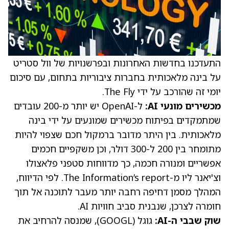
התעדכנו בחדשות האחרונות ובפרשנויות של וול סטריט
על בינה מלאכותית בחברות ציבוריות בתחום, עם סיכום
יומי זה שהורכב על ידי The Fly.
מכשירים מונעי AI:
ל-OpenAI יש יותר מ-200 עובדים
שמתמקדים בפיתוח מכשירים שמונעים על ידי בינה
מלאכותית. בין היתר מדובר ברמקול חכם שצפוי להיות
מתומחר בין 200 ל-300 דולר, וכן משקפיים חכמים
אפשריים ומנורה חכמה, כך מדווחות סטפני פלאצולו
וצ'יאנר ליו מ-The Information’s
report
. לפי הדיווח,
המהלך מסמן דחיפה רחבה יותר מעבר לתוכנה אל תוך
חומרה לצרכן, שנבנית סביב חוויות AI.
שוק שבבי ה-AI:
גוגל
(
GOOGL
), שמנסה להרחיב את