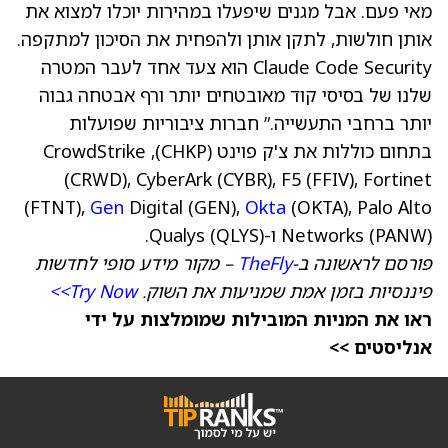
מאי פעם. אבל מגנים שיפעלו במהירות יוכלו למצוא את
אותן חולשות, לתקן אותן ולהפחית את הסיכון למתקפה.
Claude Code Security הוא צעד אחד לעבר המטרה
שלנו של בסיסי קוד מאובטחים יותר ורף אבטחה גבוה
יותר ברחבי התעשייה.” חברות ציבוריות שפועלות
בתחום כוללות את צ'ק פוינט
(
CHKP
), CrowdStrike
(
CRWD
), CyberArk
(CYBR)
, F5
(
FFIV
), Fortinet
(
FTNT
),
Gen
Digital
(GEN)
,
Okta
(OKTA)
, Palo Alto
) ו-Qualys
PANW
(
Networks
).
QLYS
(
פורסם לראשונה ב-
TheFly
– מקור מידע סופי לחדשות
פיננסיות בזמן אמת שמניעות את השוק.
Try Now>>
ראו את המניות המובילות שמומלצות על ידי
אנליסטים >>