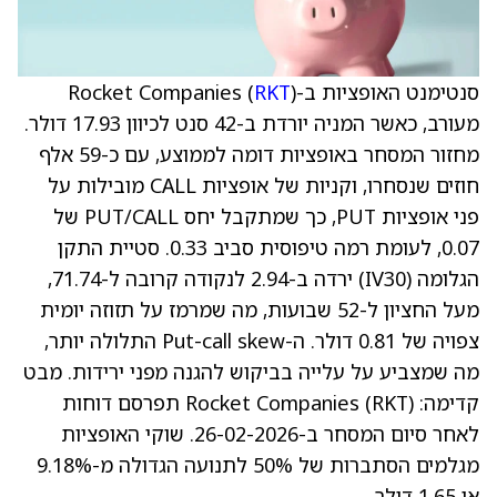
סנטימנט האופציות ב-Rocket Companies (
)
RKT
מעורב, כאשר המניה יורדת ב-42 סנט לכיוון 17.93 דולר.
מחזור המסחר באופציות דומה לממוצע, עם כ-59 אלף
חוזים שנסחרו, וקניות של אופציות CALL מובילות על
פני אופציות PUT, כך שמתקבל יחס PUT/CALL של
0.07, לעומת רמה טיפוסית סביב 0.33. סטיית התקן
הגלומה (IV30) ירדה ב-2.94 לנקודה קרובה ל-71.74,
מעל החציון ל-52 שבועות, מה שמרמז על תזוזה יומית
צפויה של 0.81 דולר. ה-Put-call skew התלולה יותר,
מה שמצביע על עלייה בביקוש להגנה מפני ירידות. מבט
קדימה: Rocket Companies (RKT) תפרסם דוחות
לאחר סיום המסחר ב-26-02-2026. שוקי האופציות
מגלמים הסתברות של 50% לתנועה הגדולה מ-9.18%
או 1.65 דולר.