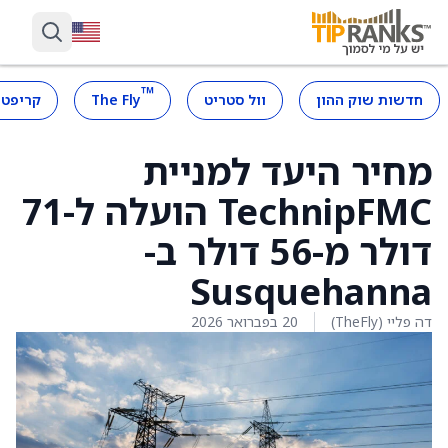
™
חדשות שוק ההון
וול סטריט
The Fly
קריפטו
מחיר היעד למניית
TechnipFMC הועלה ל-71
דולר מ-56 דולר ב-
Susquehanna
דה פליי (TheFly)
20 בפברואר 2026