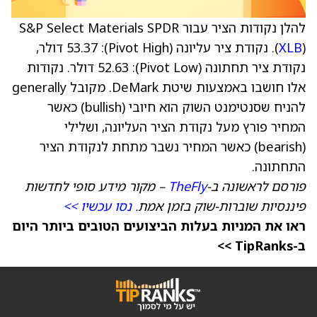
להלן נקודות הציר עבור S&P Select Materials SPDR
XLB
(
). נקודת ציר עליונה (Pivot High): 53.37 דולר,
נקודת ציר תחתונה (Pivot Low): 52.63 דולר. נקודות
אלו חושבו באמצעות שיטת DeMark. מקובל generally
להניח שסנטימנט השוק הוא חיובי (bullish) כאשר
המחיר פורץ מעל נקודת הציר העליונה, ושלילי
(bearish) כאשר המחיר נשבר מתחת לנקודת הציר
התחתונה.
פורסם לראשונה ב-
TheFly
– מקור מידע סופי לחדשות
פיננסיות שוברות-שוק בזמן אמת.
נסו עכשיו >>
ראו את המניות בעלות הביצועים הטובים ביותר היום
ב-TipRanks >>