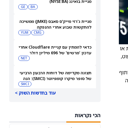
מניית בואינג (NYSE:BA)
GE
BA
מניית ג'רזי מייק'ס סאבס (JMKE) ממשיכה
להתקשות שבוע אחרי ההנפקה
YUM
CMG
כדאי להמתין עם קניית Cloudflare אחרי
ת או
עדכון 'מרשים' של 696 מיליון דולר
עוט,
NET
תוף
תצוגה מקדימה של דוחות הרבעון הרביעי
של סופר מיקרו קומפיוטר (SMCI): הנה
צה
למה לצפות
SMCI
עוד בחדשות השוק >
SHOP, LULU, QSR: כלכלת קנדה הוסיפה
ביולי 75,000 משרות - הרבה מעל הצפי
QSR
DIA
הכי נקראות
למה מניית סלטיוס הולדינגס (CELH)