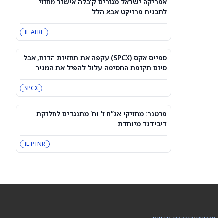
אפריקה ישראל מגורים קיבלה אישור מחוזי
מזנקת היום – 7 באוגוסט 2026
לתכנית פרויקט אבא הלל
CELH
IL:AFRE
מניית דראפטקינגס (DKNG) עולה ב-6%
למרות תוצאות כספיות גרועות. הנה
הסיבה
DKNG
ספייס אקס (SPCX) עקפה את תחזיות הדוח, אבל
סיום תקופת החסימה עלול להפיל את המניה
מניית ספייס אקס (SPCX) עלתה ב-24%
SPCX
מהשפל שלה אחרי ההנפקה – האם כבר
מאוחר מדי לקנות?
SPCX
פרטנר: מחזיקי אג”ח ז’ וח’ מתנגדים לחלוקת
דיבידנד מיוחדת
סיכויי Polymarket: האם RKLB, HIMS ו-
QUBT יכו את תחזיות הדוח ביום שני?
IL:PTNR
QUBT
HIMS
5 הסיפורים הגדולים ביותר השבוע
במניות משחקי הווידאו
GME
EA
למה מניות ספייס אקס ו-Rocket Lab
 פרטיות
•
הצהרת נגישות