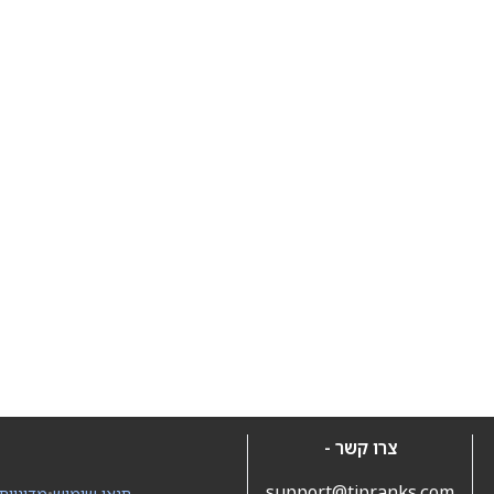
צרו קשר -
support@tipranks.com
תנאי שימוש
•
מדיניות