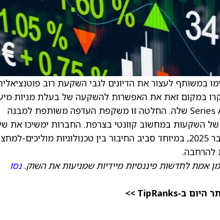
הודיעו כי הסכימו במשותף לעצור את הדיונים לגבי השקעת רוב פוטנציאלי
 על ידי SEALSQ. הצדדים יחקרו במקום זאת את האפשרות להשקעה של בעלת מניות מי
שתידון לאחר ש-Quobly תשיק את סבב הגיוס Series A שלה. החלטה זו משקפת העדפה משותפת למבנה
של השקעות במחשוב קוונטי בצרפת. החברות ימשיכו את שי
הפעולה הטכני והתעשייתי שלהן, שהוכרז בנובמבר 2025, במיוחד סביב החיבור בין טכנולוגיות מוליכים-למח
 להרחבה.
מן אמת לחדשות פיננסיות מיידיות שמניעות את השוק.
נסו
TipRanks >>