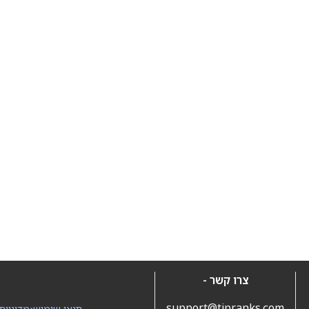
צרו קשר -
support@tipranks.com
תנאי שימוש
•
מדיניות