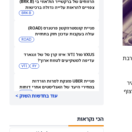
הרווחים של ברקשייר הת'אווי בי (BRK.B)
צפויים להראות עלייה גדולה ברכישות
החוזרות של המניה
BRK.B
מניית קונסטרהקשן פרטנרס (ROAD)
עולה בעקבות עדכון חזק בתחזית
ROAD
VXUS מול VTI: איזו קרן סל של ונגארד
חברה מתקרבת
עדיפה למשקיעים לטווח ארוך?
VTI
RY
מניית UBER מזנקת למרות הורדות
ר
במחירי היעד של האנליסטים אחרי דוחות
לריצוף
הרבעון השני
UBER
עוד בחדשות השוק >
מכשיר החומרה הראשון של OpenAI
נראה כמו דונאט ועולה 300–400 דולר
הכי נקראות
MSFT
AAPL