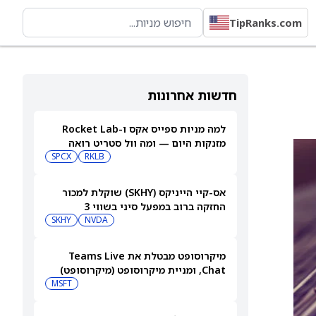
TipRanks.com
חדשות אחרונות
למה מניות ספייס אקס ו-Rocket Lab
מזנקות היום — ומה וול סטריט רואה
בהמשך
RKLB
SPCX
אס-קיי הייניקס (SKHY) שוקלת למכור
החזקה ברוב במפעל סיני בשווי 3
מיליארד דולר
NVDA
SKHY
מיקרוסופט מבטלת את Teams Live
Chat, ומניית מיקרוסופט (מיקרוסופט)
עולה
MSFT