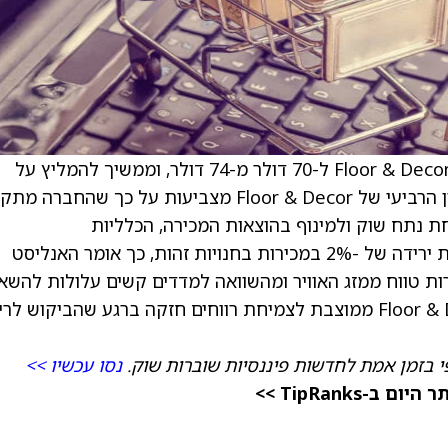
של הפירמה למניית Floor & Decor ל-70 דולר מ-74 דולר, וממשיך להמליץ על
המניה בדירוג נייטרלי (Neutral). תוצאות הרבעון הרביעי של Floor & Decor מצביעות על כך שה
ת נתח שוק ולמינוף בהוצאות המכירה, הכלליות
והאדמיניסטרטיביות (SG&A) בשנת 2026, למרות ירידה של ‎2%-‎ במכירות בחנויות זהות, כך אומר האנליסט
 טווח ממזג האוויר ומהשוואה למדדים קשים עלולות להשאי
את המניה בטווח מסחר צר, UBS טוען כי Floor & Decor ממוצבת לצמיחת רווחים חזקה ברגע שהביקוש 
י בזמן אמת לחדשות פיננסיות שוברות שוק.
נסו עכשיו >>
TipRanks >>