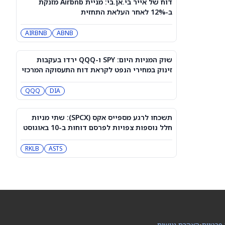
דוח של אייר בי.אן.בי: מניית Airbnb מזנקת
מניית טסלה (טסלה) עולה כשעמדות
ב-12% לאחר העלאת התחזית
Supercharger יגיעו לתחנות EVgo
TSLA
EVGO
AIRBNB
ABNB
דאו ג'ונס היום: ה-DJIA מטפס קלות אחרי
שדוח התעסוקה הפחית את הסיכוי
שוק המניות היום: SPY ו-QQQ ירדו בעקבות
להעלאת ריבית
DIA
QQQ
זינוק במחירי הנפט לקראת דוח התעסוקה המרכזי
QQQ
DIA
האם מניית ספייס אקס יכולה להגיע
ל-800 דולר? הנה מה שהאנליסט הבכיר
הזה מצפה
SPCX
תשכחו לרגע מספייס אקס (SPCX): שתי מניות
חלל נוספות צפויות לפרסם דוחות ב-10 באוגוסט
למה מניית Healthy Choice Wellness
(HCWC) עולה היום?
ASTS
RKLB
HCWC
הירידה ב-3 מניות הקוונטים האלה נראית
כמו נקודת כניסה, לפי אנליסטים
QUBT
QBTS
 פרטיות
•
הצהרת נגישות