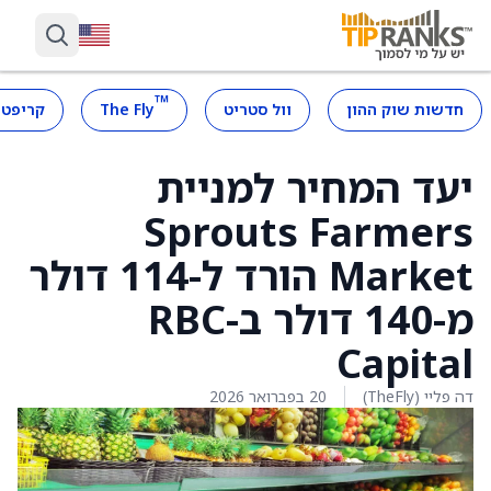
™
חדשות שוק ההון
וול סטריט
The Fly
קריפטו
יעד המחיר למניית
Sprouts Farmers
Market הורד ל-114 דולר
מ-140 דולר ב-RBC
Capital
דה פליי (TheFly)
20 בפברואר 2026