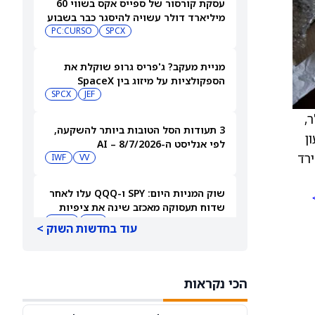
עסקת קורסור של ספייס אקס בשווי 60
מיליארד דולר עשויה להיסגר כבר בשבוע
הבא… אבל המותג Cursor עלול להיעלם
SPCX
PC:CURSO
מניית מעקב? ג'פריס גרופ שוקלת את
הספקולציות על מיזוג בין SpaceX
לטסלה
JEF
SPCX
8 דולר,
3 תעודות הסל הטובות ביותר להשקעה,
ון
לפי אנליסט ה-AI – 8/7/2026
רד
IWF
VV
שוק המניות היום: SPY ו-QQQ עלו לאחר
שדוח תעסוקה מאכזב שינה את ציפיות
הריבית
DIA
QQQ
עוד בחדשות השוק >
מניות מחשוב קוונטי מזנקות כשוושינגטון
בוחנת הגדלת המימון ב-68%
הכי נקראות
QBTS
IONQ