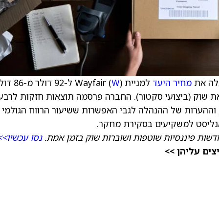
מחיר היעד
למניית Wayfair (
W
) ל-92 דולר מ-6
המליץ על המניה בדירוג Sector תשואת שוק (ביצועי סקטור). החברה פרסמה תוצאות חזקות לרבע
ההערות של ההנהלה לגבי האפשרות ששיעור הרווח הגולמי י
דשות פיננסיות שוטפות ושוברות שוק בזמן אמת.
נסו עכשיו>>
ים עליהן >>