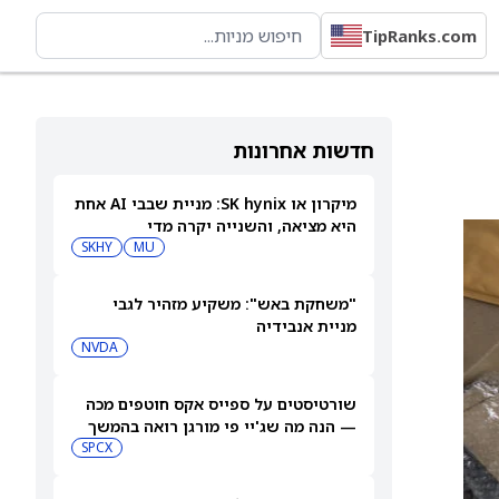
TipRanks.com
חדשות אחרונות
מיקרון או SK hynix: מניית שבבי AI אחת
היא מציאה, והשנייה יקרה מדי
SKHY
MU
"משחקת באש": משקיע מזהיר לגבי
מניית אנבידיה
NVDA
שורטיסטים על ספייס אקס חוטפים מכה
— הנה מה שג'יי פי מורגן רואה בהמשך
SPCX