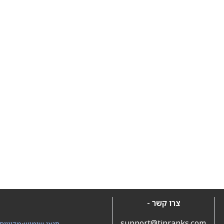
צרו קשר -
support@tipranks.com
תנאי שימוש
•
מדיניות