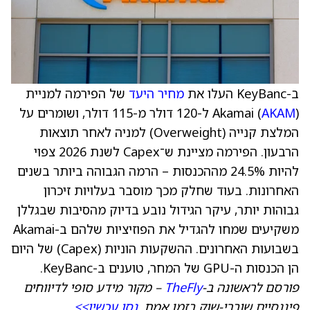
ב-KeyBanc העלו את
מחיר היעד
של הפירמה למניית
AKAM
Akamai (
) ל-120 דולר מ-115 דולר, ושומרים על
המלצת קנייה (Overweight) למניה לאחר תוצאות
הרבעון. הפירמה מציינת ש־Capex לשנת 2026 צפוי
להיות 24.5% מההכנסות – הרמה הגבוהה ביותר בשנים
האחרונות. בעוד שחלק מכך מוסבר בעלויות זיכרון
גבוהות יותר, עיקר הגידול נובע בדיוק מהסיבות שבגללן
משקיעים שמחו להגדיל את הפוזיציות שלהם ב-Akamai
בשבועות האחרונים. ההשקעות הוניות (Capex) של היום
הן הכנסות ה-GPU של המחר, טוענים ב-KeyBanc.
פורסם לראשונה ב-
TheFly
– מקור מידע סופי לדיווחים
פיננסיים שוברי-שוק בזמן אמת.
נסו עכשיו>>