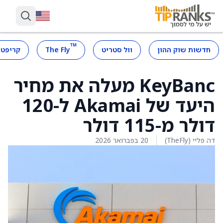
™
חדשות שוק ההון
וול סטריט
The Fly
קריפטו
KeyBanc מעלה את מחיר
היעד של Akamai ל-120
דולר מ-115 דולר
דה פליי (TheFly)
20 בפברואר 2026