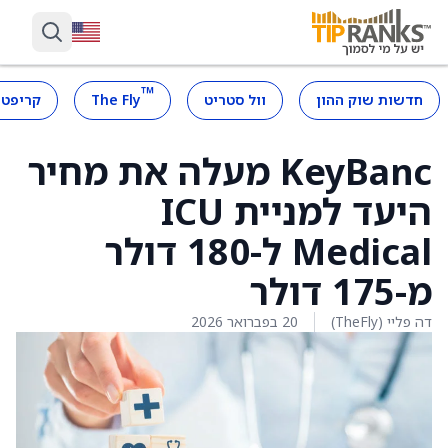
™
חדשות שוק ההון
וול סטריט
The Fly
קריפטו
KeyBanc מעלה את מחיר
היעד למניית ICU
Medical ל-180 דולר
מ-175 דולר
דה פליי (TheFly)
20 בפברואר 2026