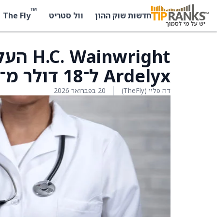
™
The Fly
חדשות שוק ההון
וול סטריט
nwright
Ardelyx ל־18 דולר מ־10 דולר
דה פליי (TheFly)
20 בפברואר 2026