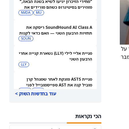
"מחירי הזיכרון יגיעו לשיא בשנה הבאה,"
מזהירים בסיטיגרופ כשהם מורידים את
MU
מחיר היעד של מניית מיקרון טכנולוג'י
NVDA
ב-18%
SoundHound AI Class A ריסקה את
תחזיות הרבעון השני — האם כדאי לקנות
עכשיו את מניית SOUN?
SOUN
יץ על
מניית אליי לילי (LLY) נשארת קנייה אחרי
במבר
הרבעון השני
LLY
מניית ASTS מזנקת לאחר שמנהל קרן
מוביל קנה את AST ספייסמובייל לפני
הדוח
VOD
ASTS
עוד בחדשות השוק >
החוזים העתידיים על המניות עולים
כשהמשקיעים מגיבים לדוח התעסוקה של
הכי נקראות
יולי
DIA
QQQ