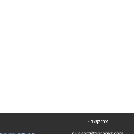
צרו קשר -
support@tipranks.com
תנאי שימוש
•
מדיניות