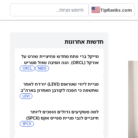
TipRanks.com
חדשות אחרונות
מייקל ברי פתח מחדש פוזיציית שורט על
אורקל (ORCL). הנה הסיבה שוול סטריט
עדיין רואה אפסייד של 80%
NBIS
ORCL
מניית ליווי שטראוס (LEVI) יורדת לאחר
שחשפה כי הפכה לקורבן האחרון בארה"ב
למתקפת סייבר
LEVI
למה משקיעים גדולים הופכים ליותר
חיוביים לגבי מניית ספייס אקס (SPCX)
אחרי שחרור 911 מיליון מניות
SPCX