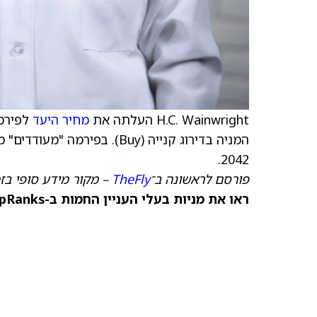
H.C. Wainwright העלתה את
מחיר היעד
לפירמה elyx
המניה בדירוג קנייה (Buy). 
2042.
פורסם לראשונה ב־
TheFly
– מקור מידע סופי בז
ראו את מניות בעלי העניין החמות ב-TipRanks >>