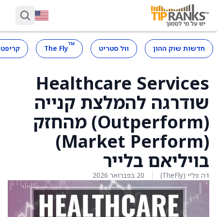
™
חדשות שוק ההון
וול סטריט
The Fly
קריפטו
Healthcare Services
שודרגה להמלצת קנייה
(Outperform) מהחזק
(Market Perform)
בויליאם בלייר
דה פליי (TheFly)
20 בפברואר 2026