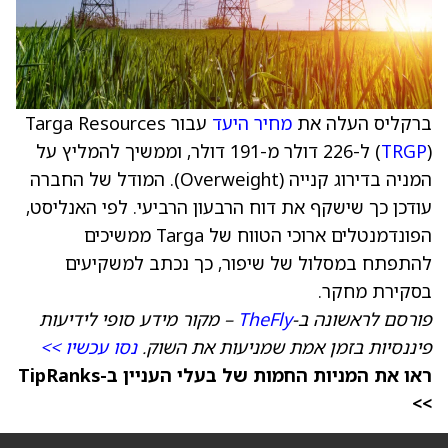
ברקליס העלה את
מחיר היעד
עבור Targa Resources
TRGP
(
) ל-226 דולר מ-191 דולר, וממשיך להמליץ על
המניה בדירוג קנייה (Overweight). המודל של החברה
עודכן כך שישקף את דוח הרבעון הרביעי. לפי האנליסט,
הפונדמנטלים ארוכי הטווח של Targa ממשיכים
להתפתח במסלול של שיפור, כך נכתב למשקיעים
בסקירת מחקר.
פורסם לראשונה ב-
TheFly
– מקור מידע סופי לידיעות
פיננסיות בזמן אמת שמניעות את השוק.
נסו עכשיו >>
ראו את המניות החמות של בעלי העניין ב-TipRanks
>>