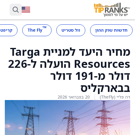
™
חדשות שוק ההון
וול סטריט
The Fly
קריפטו
מחיר היעד למניית Targa
Resources הועלה ל-226
דולר מ-191 דולר
בבארקליס
דה פליי (TheFly)
20 בפברואר 2026