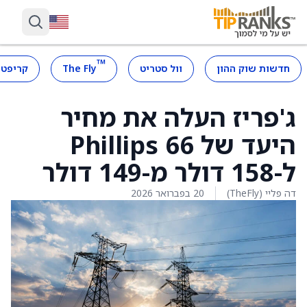
™
חדשות שוק ההון
וול סטריט
The Fly
קריפטו
ג'פריז העלה את מחיר
היעד של Phillips 66
ל-158 דולר מ-149 דולר
דה פליי (TheFly)
20 בפברואר 2026