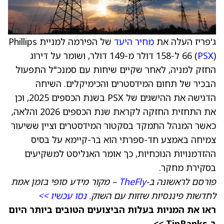
ג'פריז העלה את
מחיר היעד
של הפירמה למניית Phillips
PSX
66 (
) ל-158 דולר מ-149 דולר, ושומר על דירוג
החזק למניה, לאחר שקיים שיחות עם סמנכ"ל התפעול
הבכיר של תחום המידסטרים והכימיקלים. השיחה
הדגישה את ההישגים של PSX בשנת הכספים 2025, וכן
את התחזית החזקה לקראת שנת הכספים 2026 והלאה,
כאשר המנהל התמקד בסקטור המידסטרים וציין ששיעור
צמיחה באמצע חד-ספרתי הוא בר-קיימא על בסיס
ההזדמנויות הנוכחיות, כך אומר האנליסט למשקיעים
בסקירת מחקר.
פורסם לראשונה ב-
TheFly
– מקור מידע סופי בזמן אמת
לחדשות פיננסיות שזזות עם השוק.
נסו עכשיו >>
ראו את המניות בעלות הביצועים הטובים ביותר היום
ב-TipRanks >>