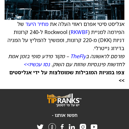
אנליסט סיטי אפרם ראווי העלה את
מחיר היעד
של
הפירמה למניית Rockwool (
RKWBF
) ל‑240 קרונות
דניות (DKK) מ‑220 קרונות, וממשיך להמליץ על המניה
בדירוג נייטרלי.
פורסם לראשונה ב
TheFly
– מקור מידע סופי בזמן אמת
לחדשות פיננסיות שזזות עם השוק.
נסו עכשיו>>
צפו במניות המובילות שמומלצות על ידי אנליסטים
>>
חפשו אותנו -