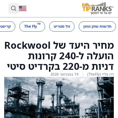
™
חדשות שוק ההון
וול סטריט
The Fly
קריפטו
מחיר היעד של Rockwool
הועלה ל‑240 קרונות
דניות מ‑220 בקרדיט סיטי
דה פליי (TheFly)
19 בפברואר 2026