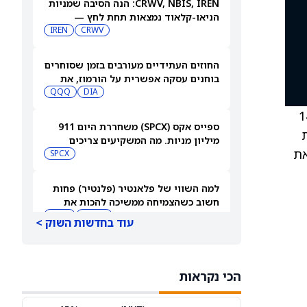
CRWV, NBIS, IREN: הנה הסיבה שמניות
הניאו-קלאוד נמצאות תחת לחץ —
IREN
CRWV
8/6/26
החוזים העתידיים מעורבים בזמן שסוחרים
בוחנים עסקה אפשרית על הורמוז, את
דוחות סנדיסק ועוד
DIA
QQQ
ל-143
ספייס אקס (SPCX) משחררת היום 911
 סיימה את
מיליון מניות. מה המשקיעים צריכים
את
לדעת
SPCX
למה השווי של פלאנטיר (פלנטיר) פחות
חשוב כשהצמיחה ממשיכה להכות את
הציפיות
AMZN
NFLX
עוד בחדשות השוק >
בעלי המניות תובעים את פוטרוניקס
לאחר שצווארי בקבוק בתכנון פגעו
הכי נקראות
במכירות מסכות IC
PLAB