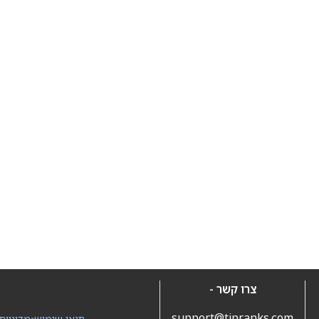
צרו קשר -
support@tipranks.com
תנאי שימוש
•
מדיניות