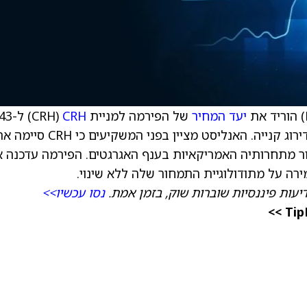
יעד המחיר
של הפירמה למניית
CRH
‏ (CRH) 
דולר מ-145 דולר, וממשיך להמליץ על המניה בדירוג קנייה. האנליסט מציין בפני המשקיעים כי CRH
ר מתחרותיה האמריקאיות בענף האגרגטים. הפירמה עדכנה 
ירה על מתודולוגיית התמחור שלה ללא שינוי.
יעות פיננסיות שוברות שוק, בזמן אמת.
נסו עכשיו>>