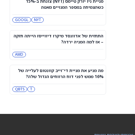
מניית ניו יורק טיימס (NYT) צונחת ב-15%
מה דוח הרבעון השני של IonQ חושף על
כשהצמיחה במספר המנויים מאטה
צמיחת ההכנסות, ההפסדים המתרחבים
ומניית IONQ
IONQ
GOOGL
NYT
האם מניית Oklo יקרה מדי אחרי שאישור
משרד האנרגיה הוביל לראלי של 16.7%
התחזית של אדוונסד מיקרו דיווייסז הייתה חזקה
לפני הדוח?
OKLO
– אז למה המניה ירדה?
AMD
Oklo מדווחת על רווחים מחר: האם מניית
OKLO היא קנייה לפני השיחה?
OKLO
LEU
מה מניע את מניית די־וייב קוונטום לעלייה של
16% ממש לפני דוח הרווחים הגדול שלה?
למה מניית ספייס אקס (SPCX) עולה היום
במסחר מוקדם, 6 באוגוסט?
T
QBTS
SPCX
לקראת עדכון המדדים בבורסה: אילו
מניות ירכזו ביקושים והיצעים של מאות
מיליוני שקלים?
IL:CYBR
IL:TASE
 פרטיות
•
הצהרת נגישות