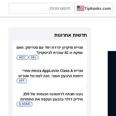
TipRanks.com
חדשות אחרונות
מניית מיקרון יורדת יחד עם סנדיסק. האם
עסקת ה-AI עוברת לביטקוין?
WDC
MU
מניית AppLovin Class A צונחת אחרי
דוחות הרבעון השני. הנה למה וול סטריט
מודאגת עכשיו
APP
נובה חצתה לראשונה הכנסות של 250
מיליון דולר ברבעון ועקפה את התחזיות
IL:NVMI