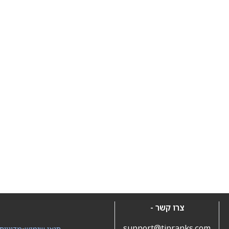
צרו קשר -
support@tipranks.com
תנאי שימוש
•
מדיניות