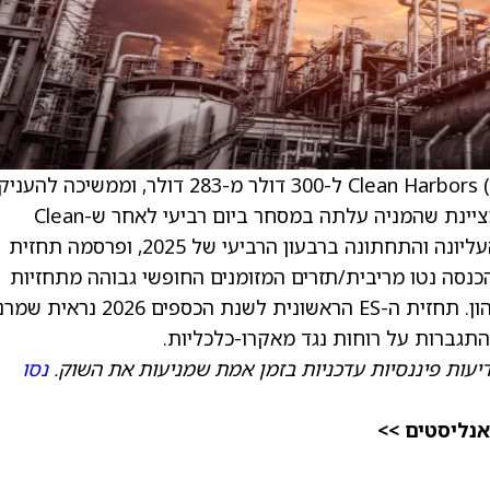
) ל-300 דולר מ-283 דולר, וממשיכה להעניק
למניה המלצת קנייה (Outperform). הפירמה מציינת שהמניה עלתה במסחר ביום רביעי לאחר ש-Clean
Harbors עקפה את תחזיות הקונצנזוס לשורה העליונה והתחתונה ברבעון הרביעי של 2025, ופרסמה תחזית
אמצע של ההכנסה נטו מריבית/תזרים המזומנים החופשי גבוהה מתחזיות
השוק, במקביל להכרזת מספר יוזמות להקצאת הון. תחזית ה-ES הראשונית לשנת הכספים
התגברות על רוחות נגד מאקרו-כלכליות.
דיעות פיננסיות עדכניות בזמן אמת שמניעות את השוק.
נסו
אנליסטים >>