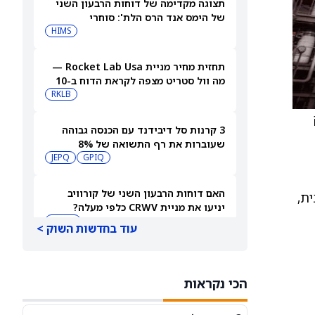
תצוגה מקדימה של דוחות הרבעון השני
של הימס אנד הרס הלת': סוחרי
האופציות נערכים לתנועה של 14.5%
HIMS
במניית HIMS
תחזית מחיר מניית Rocket Lab Usa —
מה וול סטריט מצפה לקראת הדוח ב-10
באוגוסט
RKLB
3 קרנות סל דיבידנד עם הכנסה גבוהה
שעוברות את רף התשואה של 8%
JEPQ
GPIQ
האם דוחות הרבעון השני של קורוויב
 2026 נראית שמרנית,
יניעו את מניית CRWV כלפי מעלה?
CRWV
עוד בחדשות השוק >
האם הגרוע מכול באמת כבר מאחורינו?
משקיע מוביל בוחן את מניית ספייס אקס
הכי נקראות
SPCX