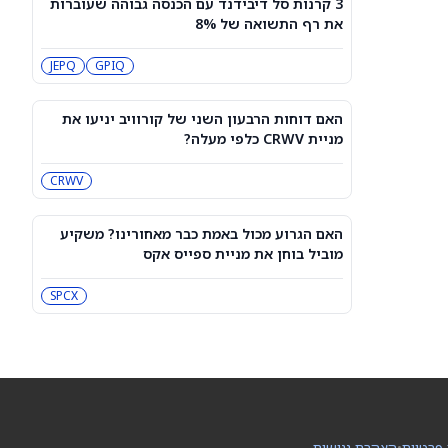
3 קרנות סל דיבידנד עם הכנסה גבוהה שעוברות
מיקרון או SK hynix: מניית שבבי AI אחת
את רף התשואה של 8%
היא מציאה, והשנייה יקרה מדי
SKHY
MU
JEPQ
GPIQ
"משחקת באש": משקיע מזהיר לגבי
מניית אנבידיה
האם דוחות הרבעון השני של קורוויב יניעו את
NVDA
מניית CRWV כלפי מעלה?
CRWV
שורטיסטים על ספייס אקס חוטפים מכה
— הנה מה שג'יי פי מורגן רואה בהמשך
SPCX
האם הגרוע מכול באמת כבר מאחורינו? משקיע
מוביל בוחן את מניית ספייס אקס
עסקת קורסור של ספייס אקס בשווי 60
מיליארד דולר עשויה להיסגר כבר בשבוע
SPCX
הבא… אבל המותג Cursor עלול להיעלם
SPCX
PC:CURSO
מניית מעקב? ג'פריס גרופ שוקלת את
הספקולציות על מיזוג בין SpaceX
לטסלה
JEF
SPCX
 פרטיות
•
הצהרת נגישות