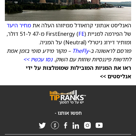
האנליסט אנתוני קרואודל ממיזוהו העלה את
מחיר היעד
של הפירמה למניית FirstEnergy (
FE
) מ-47 ל-51 דולר,
ומותיר דירוג ניטרלי (Neutral) על המניה.
פורסם לראשונה ב-
TheFly
– מקור מידע סופי בזמן אמת
לחדשות פיננסיות שזזות עם השוק.
נסו עכשיו >>
ראו את המניות המובילות שמומלצות על ידי
אנליסטים >>
חפשו אותנו -