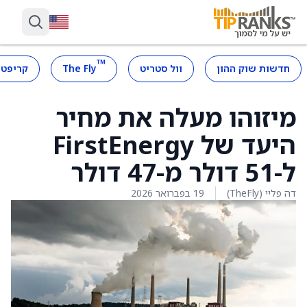
™
חדשות שוק ההון
וול סטריט
The Fly
קריפטו
מיזוהו מעלה את מחיר
היעד של FirstEnergy
ל-51 דולר מ-47 דולר
דה פליי (TheFly)
19 בפברואר 2026