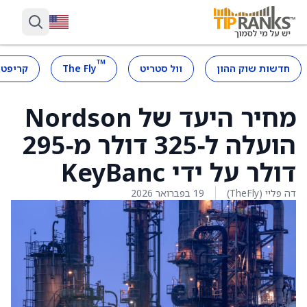
™
חדשות שוק ההון
וול סטריט
The Fly
קריפטו
מחיר היעד של Nordson
הועלה ל‑325 דולר מ‑295
דולר על ידי KeyBanc
דה פליי (TheFly)
19 בפברואר 2026