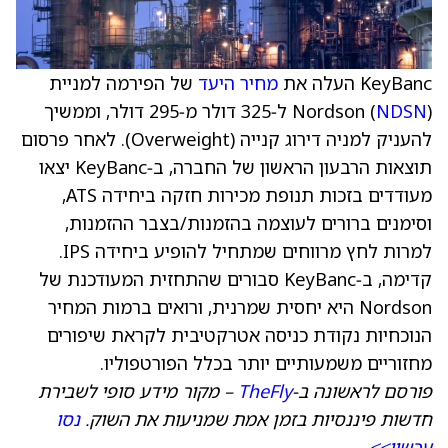
KeyBanc העלה את
מחיר היעד
של הפירמה למניית
NDSN
Nordson (
) ל‑325 דולר מ‑295 דולר, וממשיך
להעניק למניה דירוג קנייה (Overweight). לאחר פרסום
תוצאות הרבעון הראשון של החברה, ב‑KeyBanc יצאו
מעודדים בזכות תנופת מכירות חזקה ביחידה ATS,
וסימנים ברורים לעוצמה בהזמנות/בצבר ההזמנות,
למרות לחץ מרווחים שמתחיל להופיע ביחידה IPS.
קדימה, ב‑KeyBanc סבורים שהתחזית המעודכנת של
Nordson היא יחסית שמרנית, ורואים ברמות המחיר
הנוכחיות נקודת כניסה אטרקטיבית לקראת שיפורים
מחזוריים משמעותיים יותר בכלל הפורטפוליו.
פורסם לראשונה ב‑
TheFly
– מקור מידע סופי לשבירת
חדשות פיננסיות בזמן אמת שמניעות את השוק.
נסו
עכשיו>>