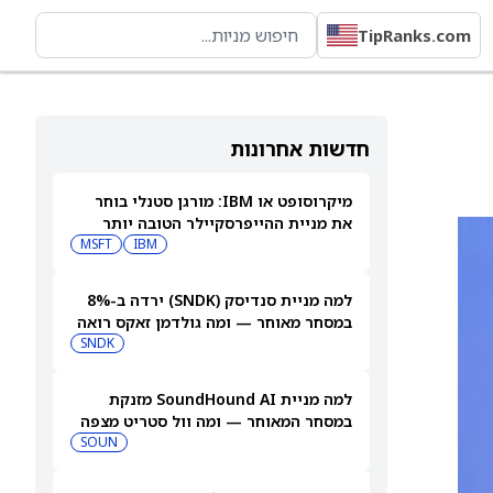
TipRanks.com
חדשות אחרונות
מיקרוסופט או IBM: מורגן סטנלי בוחר
את מניית ההייפרסקיילר הטובה יותר
לקנייה עכשיו
IBM
MSFT
למה מניית סנדיסק (SNDK) ירדה ב-8%
במסחר מאוחר — ומה גולדמן זאקס רואה
בהמשך
SNDK
למה מניית SoundHound AI מזנקת
במסחר המאוחר — ומה וול סטריט מצפה
שיקרה בהמשך
SOUN