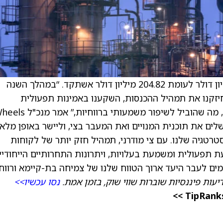
מדווחת על הכנסות רבעון רביעי של 183.84 מיליון דולר לעומת 204.82 מיליון דולר אשתקד. “במהלך השנה
חיזקנו את תמהיל ההכנסות, השקענו באמינות תפעולית
מה שהוביל לשיפור משמעותי ברווחיות,” אמר מנכ"ל Wheels
 “ב-2026 אנו מצפים להשלים את תוכנית המנויים ואת המעבר בצי, וליישר באופן מלא
סטרטגיה שלנו. עם צי מודרני, תמהיל חזק יותר של לקוחות
 תפעולית ומשמעת בעלויות, ויתרונות התחרותיים הייחודיי
ם לעבר היעד ארוך הטווח שלנו של צמיחה בת-קיימא ורווחי
יעות פיננסיות שוברות שווי שוק, בזמן אמת.
נסו עכשיו>>