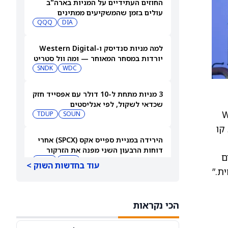
החוזים העתידיים על המניות בארה"ב
עולים בזמן שהמשקיעים ממתינים
לדוחות נוספים
DIA
QQQ
למה מניות סנדיסק ו-Western Digital
יורדות במסחר המאוחר — ומה וול סטריט
צופה בהמשך
WDC
SNDK
3 מניות מתחת ל-10 דולר עם אפסייד חזק
שכדאי לשקול, לפי אנליסטים
TDUP
SOUN
 קו
הירידה במניית ספייס אקס (SPCX) אחרי
דוחות הרבעון השני מפנה את הזרקור
ם
ASTS
לקרנות סל חלל עם חשיפה גבוהה
GSAT
עוד בחדשות השוק >
ת.”
מניית AMD ירדה אחרי דוחות הרבעון
השני, אבל ג'פריס וטרואיסט העלו את
הכי נקראות
מחירי היעד. הנה הסיבה
AMD