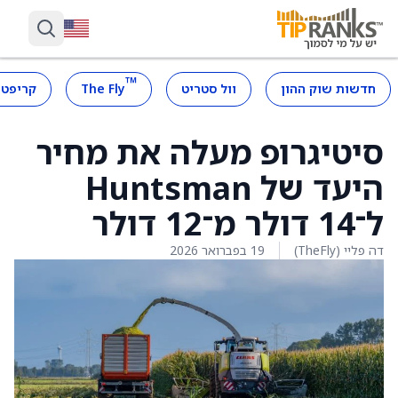
™
חדשות שוק ההון
וול סטריט
The Fly
קריפטו
סיטיגרופ מעלה את מחיר
היעד של Huntsman
ל־14 דולר מ־12 דולר
דה פליי (TheFly)
19 בפברואר 2026