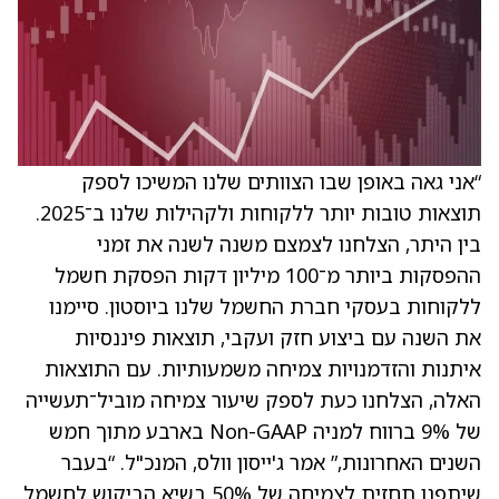
“אני גאה באופן שבו הצוותים שלנו המשיכו לספק
תוצאות טובות יותר ללקוחות ולקהילות שלנו ב־2025.
בין היתר, הצלחנו לצמצם משנה לשנה את זמני
ההפסקות ביותר מ־100 מיליון דקות הפסקת חשמל
ללקוחות בעסקי חברת החשמל שלנו ביוסטון. סיימנו
את השנה עם ביצוע חזק ועקבי, תוצאות פיננסיות
איתנות והזדמנויות צמיחה משמעותיות. עם התוצאות
האלה, הצלחנו כעת לספק שיעור צמיחה מוביל־תעשייה
של 9% ברווח למניה Non-GAAP בארבע מתוך חמש
השנים האחרונות,” אמר ג'ייסון וולס, המנכ"ל. “בעבר
שיתפנו תחזית לצמיחה של 50% בשיא הביקוש לחשמל