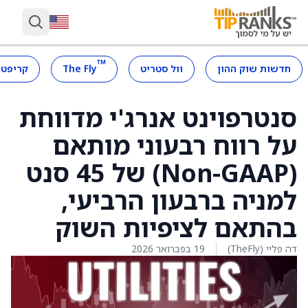
™
חדשות שוק ההון
וול סטריט
The Fly
קריפטו
סנטרפוינט אנרג'י מדווחת
על רווח רבעוני מותאם
(Non-GAAP) של 45 סנט
למניה ברבעון הרביעי,
בהתאם לציפיות השוק
דה פליי (TheFly)
19 בפברואר 2026